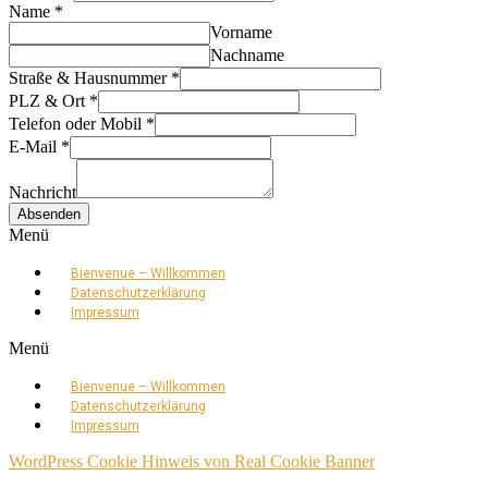
Name
*
Vorname
Nachname
Straße & Hausnummer
*
PLZ & Ort
*
Telefon oder Mobil
*
E-Mail
*
Nachricht
Absenden
Menü
Bienvenue – Willkommen
Datenschutz­erklärung
Impressum
Menü
Bienvenue – Willkommen
Datenschutz­erklärung
Impressum
WordPress Cookie Hinweis von Real Cookie Banner